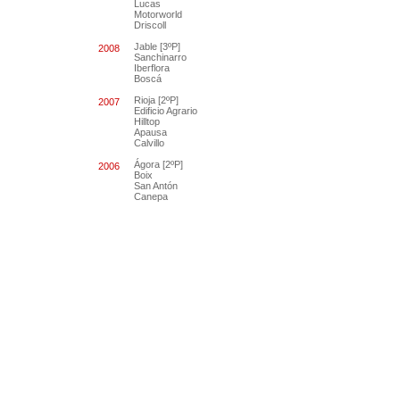
Lucas
Motorworld
Driscoll
Jable [3ºP]
2008
Sanchinarro
Iberflora
Boscá
Rioja [2ºP]
2007
Edificio Agrario
Hilltop
Apausa
Calvillo
Ágora [2ºP]
2006
Boix
San Antón
Canepa