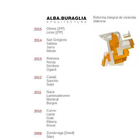
Reforma integral de vivienda
Valencia
Olmos [2ºP]
2015
Liceo [2ºP]
San Gregorio
2014
Sabina
Jarro
Mirete
Reinosa
2013
Noray
Del Amo
Ogard
Catalá
2012
Sancho
Soler
Nave
2011
Lamesadevenn
Montrull
Burgos
Curve
2010
Liarte
Gale
Ribera
Rosal
Zumárraga [Dwell]
2009
Sáez