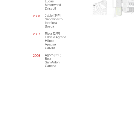
Lucas
Motorworld
Driscoll
Jable [3ºP]
2008
Sanchinarro
Iberflora
Boscá
Rioja [2ºP]
2007
Edificio Agrario
Hilltop
Apausa
Calvillo
Ágora [2ºP]
2006
Boix
San Antón
Canepa