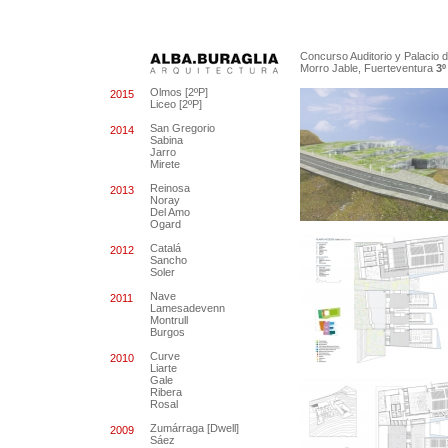
Concurso Auditorio y Palacio
Morro Jable, Fuerteventura
3
Olmos [2ºP]
2015
Liceo [2ºP]
San Gregorio
2014
Sabina
Jarro
Mirete
Reinosa
2013
Noray
Del Amo
Ogard
Catalá
2012
Sancho
Soler
Nave
2011
Lamesadevenn
Montrull
Burgos
Curve
2010
Liarte
Gale
Ribera
Rosal
Zumárraga [Dwell]
2009
Sáez