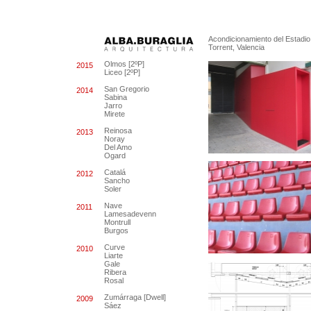
Acondicionamiento del Estadi
Torrent, Valencia
Olmos [2ºP]
2015
Liceo [2ºP]
San Gregorio
2014
Sabina
Jarro
Mirete
Reinosa
2013
Noray
Del Amo
Ogard
Catalá
2012
Sancho
Soler
Nave
2011
Lamesadevenn
Montrull
Burgos
Curve
2010
Liarte
Gale
Ribera
Rosal
Zumárraga [Dwell]
2009
Sáez