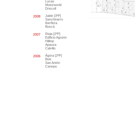
Lucas
Motorworld
Driscoll
Jable [3ºP]
2008
Sanchinarro
Iberflora
Boscá
Rioja [2ºP]
2007
Edificio Agrario
Hilltop
Apausa
Calvillo
Ágora [2ºP]
2006
Boix
San Antón
Canepa