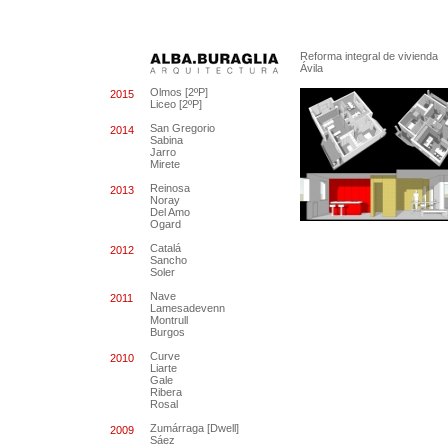
Reforma integral de vivienda
Ávila
Olmos [2ºP]
2015
Liceo [2ºP]
San Gregorio
2014
Sabina
Jarro
Mirete
Reinosa
2013
Noray
Del Amo
Ogard
Catalá
2012
Sancho
Soler
Nave
2011
Lamesadevenn
Montrull
Burgos
Curve
2010
Liarte
Gale
Ribera
Rosal
Zumárraga [Dwell]
2009
Sáez