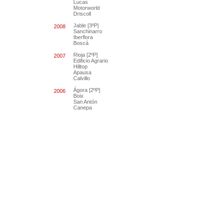
Lucas
Motorworld
Driscoll
Jable [3ºP]
2008
Sanchinarro
Iberflora
Boscá
Rioja [2ºP]
2007
Edificio Agrario
Hilltop
Apausa
Calvillo
Ágora [2ºP]
2006
Boix
San Antón
Canepa