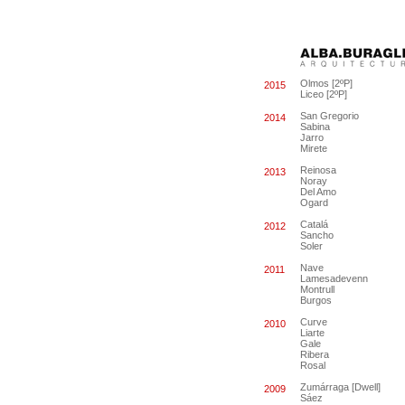
Olmos [2ºP]
2015
Liceo [2ºP]
San Gregorio
2014
Sabina
Jarro
Mirete
Reinosa
2013
Noray
Del Amo
Ogard
Catalá
2012
Sancho
Soler
Nave
2011
Lamesadevenn
Montrull
Burgos
Curve
2010
Liarte
Gale
Ribera
Rosal
Zumárraga [Dwell]
2009
Sáez