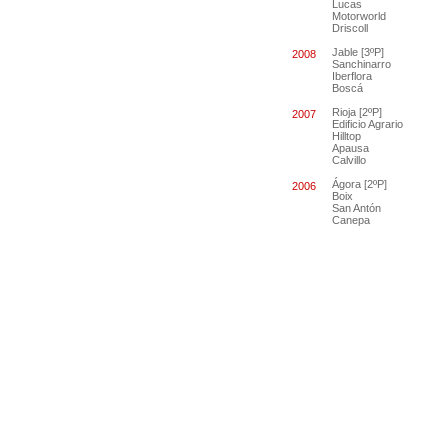
Lucas
Motorworld
Driscoll
Jable [3ºP]
2008
Sanchinarro
Iberflora
Boscá
Rioja [2ºP]
2007
Edificio Agrario
Hilltop
Apausa
Calvillo
Ágora [2ºP]
2006
Boix
San Antón
Canepa