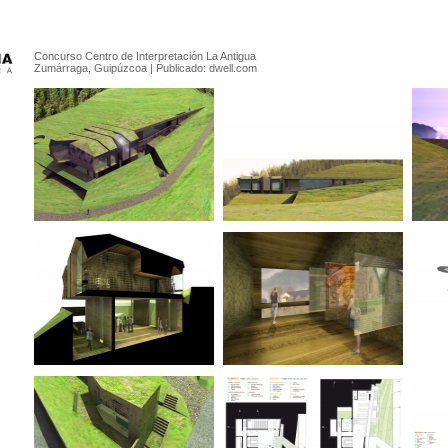
Concurso Centro de Interpretación La Antigua
Zumárraga, Guipúzcoa | Publicado:
dwell.com